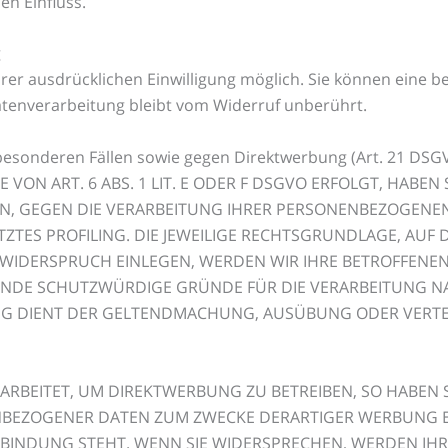
en Einfluss.
g
r ausdrücklichen Einwilligung möglich. Sie können eine bere
atenverarbeitung bleibt vom Widerruf unberührt.
esonderen Fällen sowie gegen Direktwerbung (Art. 21 DSG
N ART. 6 ABS. 1 LIT. E ODER F DSGVO ERFOLGT, HABEN S
EN, GEGEN DIE VERARBEITUNG IHRER PERSONENBEZOGENEN
TZTES PROFILING. DIE JEWEILIGE RECHTSGRUNDLAGE, AUF
E WIDERSPRUCH EINLEGEN, WERDEN WIR IHRE BETROFFEN
GENDE SCHUTZWÜRDIGE GRÜNDE FÜR DIE VERARBEITUNG NA
TUNG DIENT DER GELTENDMACHUNG, AUSÜBUNG ODER VER
BEITET, UM DIREKTWERBUNG ZU BETREIBEN, SO HABEN S
NBEZOGENER DATEN ZUM ZWECKE DERARTIGER WERBUNG EIN
ERBINDUNG STEHT. WENN SIE WIDERSPRECHEN, WERDEN I